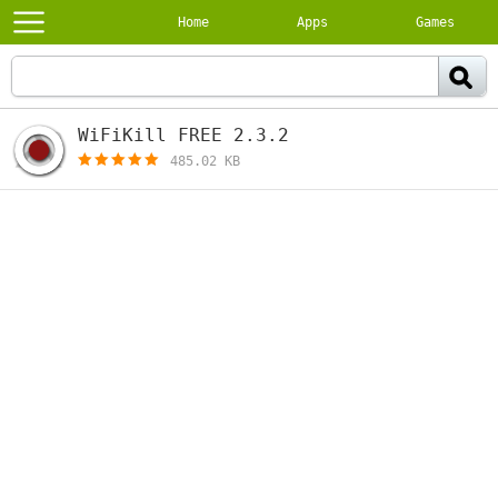
Home
Apps
Games
WiFiKill FREE 2.3.2
[free]
485.02 KB