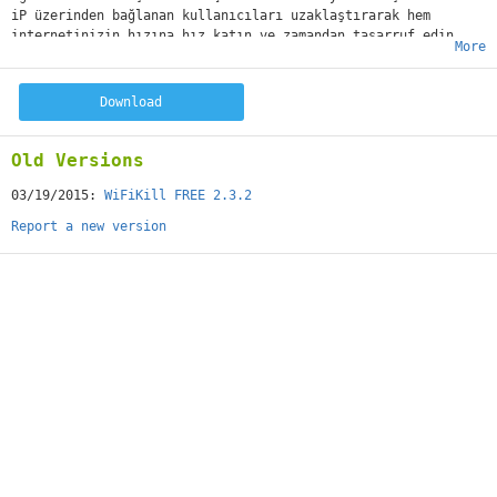
iP üzerinden bağlanan kullanıcıları uzaklaştırarak hem
internetinizin hızına hız katın ve zamandan tasarruf edin.
More
NOT: Uygulamayı kullanmak için root erişim izni
gerekmektedir.
WifiKill Pro İndirme Aracı yayında hemen indirin!
Download
Yorumlarınızı bekliyoruz.
Old Versions
03/19/2015:
WiFiKill FREE 2.3.2
Report a new version