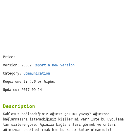
Price:
[free]
Version: 2.3.2
Report a new version
Category:
Communication
Requirement:
4.0 or higher
Updated: 2017-09-14
Description
Kablosuz bağlandığınız ağınız çok mu yavaş? Ağınızda
bağlanmasını istemediğiniz kişiler mi var? İşte bu uygulama
tam sizlere göre. Ağınıza bağlananları görmek ve onları
ağınızdan uzaklaştırmak hiç bu kadar kolay olmamıştı!