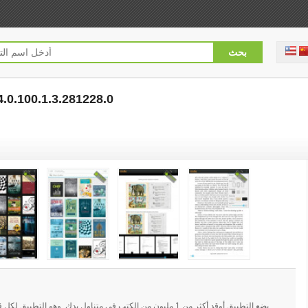
.0.100.1.3.281228.0
[free]
يضع التطبيق أوقد أكثر من 1 مليون من الكتب في متناول يدك. وهو ا