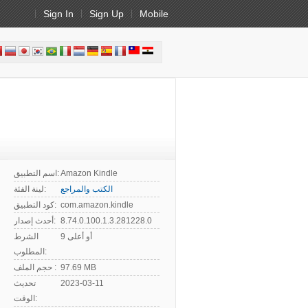
Sign In
Sign Up
Mobile
Amazon Kindle
اسم التطبيق:
الكتب والمراجع
لينة الفئة:
com.amazon.kindle
كود التطبيق:
8.74.0.100.1.3.281228.0
أحدث إصدار:
9 أو أعلى
الشرط
المطلوب:
97.69 MB
حجم الملف :
2023-03-11
تحديث
الوقت: