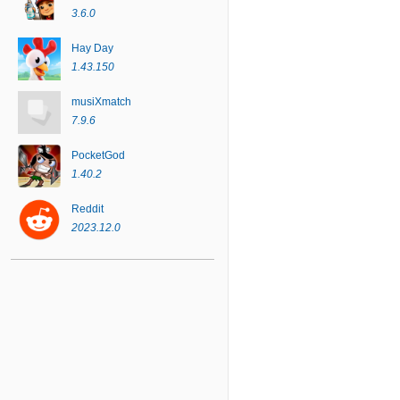
3.6.0
Hay Day
1.43.150
musiXmatch
7.9.6
PocketGod
1.40.2
Reddit
2023.12.0