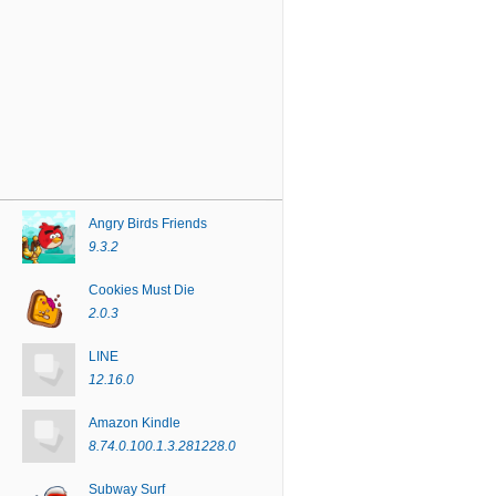
Angry Birds Friends
9.3.2
Cookies Must Die
2.0.3
LINE
12.16.0
Amazon Kindle
8.74.0.100.1.3.281228.0
Subway Surf