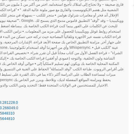
قارئ صحيفة – ولا تحتاج إلى ام
الشعبية مثل هضم الايكونومست والقارئ مع صور ملونة عالية الدقة. * • "قراءة الكتب
الإخلال آند فخر أو مغامرات شرلوك هولمز. • متجر للكتب – بسهولة في متجر للكتب 
"صحيفة نيويورك تايمز مبيعا
للبحث عن الكلمات على الفور بينما كنت قراءة الكتب الخاصة بك. ببساطة اضغط
استخدام روابط غوغل وويكيبيديا للحصول على مزيد من المعلومات. • تزامن الكتب الإل
قراءة الكتاب نفسه عبر الأجهزة وتلقائياً المصاحبة حيث تركته حتى تتمكن من البدء 
على جهاز آخر. مزامنة التطبيق الخاص بك صفحة الأبعد قراءة، الإشارات المرجعية، وتلا
الشراء" – قراءة الفصل الأول من كتاب مجاناً قبل أن تقرر شراء. • تخصيص القراء
الشاشة ولون الخلفية، والتوجه (عمودي أو أفقي) قراءة الكتب الخاصة بك. • إلي
المكتبة المحلية الخاصة بك ويكون لهم تسليم لاسلكياً إلى • حوالي أوقد الخاص بك 
على أقراص الروبوت. طباعة الكتب "أوقد المتماثلة" الحفاظ على الغنية في التنسيق و
ميزات لمساعدة الطلاب على الدراسة أكثر ذكاء بما في ذلك القدرة على تسليط 
devices.* الاختيار للمستخدمين في الولايات المتحدة فقط؛ التحديد وثمن الكتب والدوريات الإلكترونية تختلف بحسب البلد.
.3.281228.0
.3.266049.0
25848310
25644810