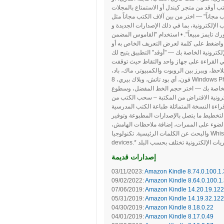
تلاك تأجيج استخدامه. اختر من أكثر من 1 مليون من الكتب أوقد من متجر كيندل أو الاستمتاع بالمجلات
 مجاناً" — اختر من بين آلاف الكتب مجاناً مثل
الإلكترونية، بما في ذلك الإصدارات الجديدة و
ً". • استخدام "القاموس المضمن"، Google، وويكيبيديا – وقد "أوقد" التطبيق قاموس مدمج الذي يسمح لك
 واضغط على كلمة لعرض التعريف الخاص به أو
كترونية الخاصة بك — "أوقد" التطبيق يتيح لك
في القراءة على جهاز واحد والتقاط حيث توقفت
حظ، ويبرز بين الروبوت والكمبيوتر، ماك، باد،
فون، أي بود تاتش، وبلاك بيري، 8 Windows Phone، وأي من أجهزتنا أوقد استخدام تكنولوجيتنا Whispersync. • عينة "الكتب قبل
ة الخاصة بك — اختر حجم الخط المفضل، وسطوع
كترونية الاقتراض من المكتبة – سحب الكتب من
قراءة النسخة المتماثلة طباعة الكتب المدرسية
التخطيط ما يتصل بالإصدارات المطبوعة وتوفير
الضوء على الممرات، إضافة ملاحظات الهامش،
والبحث عن الكلمات الرئيسية. تكنولوجيا Whispersync يحفظ ومزامنة المواقع المفضلة لديك، وتلاحظ، ويبرز عبر الخاص بك
إصدارات قديمة
03/11/2023:
Amazon Kindle 8.74.0.100.1
09/02/2022:
Amazon Kindle 8.64.0.100.1
07/06/2019:
Amazon Kindle 14.20.19.12
05/31/2019:
Amazon Kindle 14.19.32.12
04/30/2019:
Amazon Kindle 8.18.0.22
04/01/2019:
Amazon Kindle 8.17.0.49